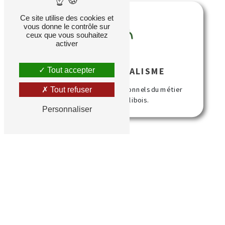
Ce site utilise des cookies et
vous donne le contrôle sur
ceux que vous souhaitez
activer
PROFESSIONNALISME
Tout accepter
Nous sommes des professionnels du métier
Tout refuser
certifié RGE Qualibois.
Personnaliser